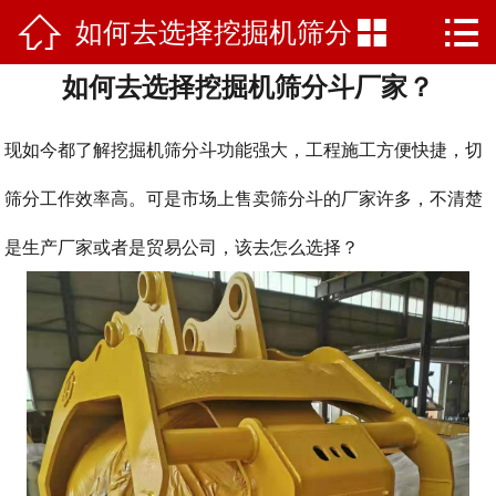



如何去选择挖掘机筛分
网站首页

如何去选择挖掘机筛分斗厂家？
走进山科
斗厂家？
产品中心
现如今都了解挖掘机筛分斗功能强大，工程施工方便快捷，切
新闻资讯
筛分工作效率高。
可是市场上售卖筛分斗的厂家许多，不清楚
是生产厂家或者是贸易公司，该去怎么选择？
客户案例
产品支持
联系我们