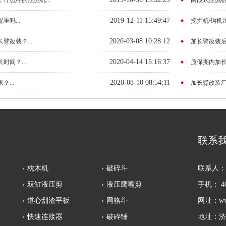
什么样的挖掘机...
两段式挖掘机
2019-12-11 15:49:47
吗...
挖掘机/钩机加
2020-03-08 10:28:12
改装？...
加长臂改装后
2020-04-14 15:16:37
间？...
质保期内加长
2020-08-10 08:54:11
...
加长臂改装厂
联系
枕木机
破碎斗
联系人：
双缸液压剪
液压鹰嘴剪
手机： 400
道心刮渣平板
网格斗
网址：www.
快速连接器
破碎锤
地址：济