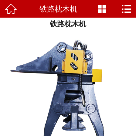



铁路枕木机
网站首页

铁路枕木机
走进山科
产品中心
新闻资讯
客户案例
产品支持
联系我们